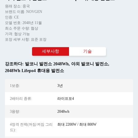
원래 장소: 중국
브랜드 이름: NOVGEN
인증: CE
모델 번호: 2048년 11월
최소 주문 수량: 협상
가격: 협상 가능
포장 세부 사항: 표준 포장
세부사항
기술
강조하다:
발코니 발전소 2048Wh
,
야외 발코니 발전소
,
2048Wh Lifepo4 휴대용 발전소
1보증:
3년
2배터리 종류:
라이프포4
3용량:
2048wh
4정격 전력(꺼짐/켜짐 그리
최대 2200W / 최대 800W
드):