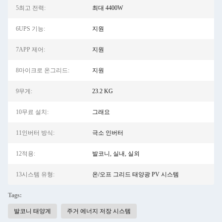
5최고 전력:
최대 4400W
6UPS 기능:
지원
7APP 제어:
지원
8마이크로 온그리드:
지원
9무게:
23.2 KG
10무료 설치:
그래요
11인버터 방식:
극소 인버터
12적용:
발코니, 실내, 실외
13시스템 유형:
온/오프 그리드 태양광 PV 시스템
Tags:
발코니 태양계
주거 에너지 저장 시스템