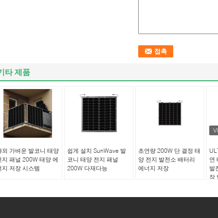
기타 제품
야외 가벼운 발코니 태양
쉽게 설치 SunWave 발
초연량 200W 단 결정 태
UL
전지 패널 200W 태양 에
코니 태양 전지 패널
양 전지 발전소 배터리
연
너지 저장 시스템
200W 다재다능
에너지 저장
발
장
저