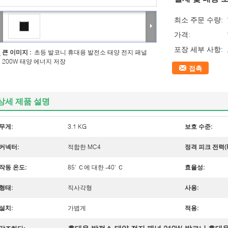
최소 주문 수량:
가격:
포장 세부 사항:
큰 이미지 :
초등 발코니 휴대용 발전소 태양 전지 패널
200W 태양 에너지 저장
접촉
상세 제품 설명
무게:
3.1 KG
보호 수준:
커넥터:
적합한 MC4
정격 피크 전력(P
작동 온도:
85' Ｃ에 대한 -40' Ｃ
효율성:
형태:
직사각형
사용:
설치:
가볍게
적용: