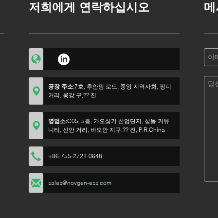
저희에게 연락하십시오
메
공장 주소:
7호, 후안핑 로드, 중앙 지역사회, 핑디
거리, 롱강 구,?? 진
영업소:
C05, 5층, 가오싱기 산업단지, 싱동 커뮤
니티, 신안 거리, 바오안 지구,?? 진, P.R.China
+86-755-2721-0648
sales@novgen-ess.com