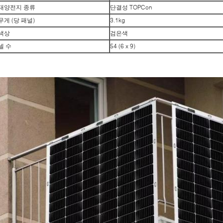
태양전지 종류
단결성 TOPCon
무게 (당 패널)
3.1kg
색상
검은색
셀 수
54 (6 x 9)