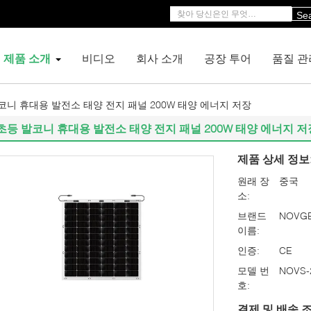
Se
제품 소개
비디오
회사 소개
공장 투어
품질 관
코니 휴대용 발전소 태양 전지 패널 200W 태양 에너지 저장
초등 발코니 휴대용 발전소 태양 전지 패널 200W 태양 에너지 저
제품 상세 정보
원래 장
중국
소:
브랜드
NOVG
이름:
인증:
CE
모델 번
NOVS-
호:
결제 및 배송 조