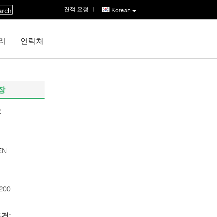
견적 요청
|
Korean
arch
리
연락처
장
:
EN
200
건: