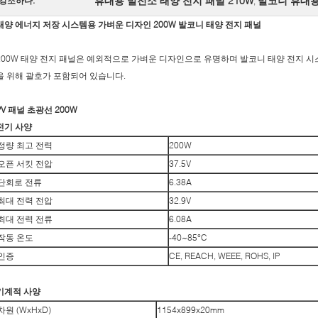
휴대용 발전소 태양 전지 패널 210W
발코니 휴대용
강조하다:
,
태양 에너지 저장 시스템용 가벼운 디자인 200W 발코니 태양 전지 패널
200W 태양 전지 패널은 예외적으로 가벼운 디자인으로 유명하며 발코니 태양 전지 
을 위해 괄호가 포함되어 있습니다.
PV 패널 초광선 200W
전기 사양
정량 최고 전력
200W
오픈 서킷 전압
37.5V
단회로 전류
6.38A
최대 전력 전압
32.9V
최대 전력 전류
6.08A
작동 온도
-40~85°C
인증
CE, REACH, WEEE, ROHS, IP
기계적 사양
차원 (WxHxD)
1154x899x20mm