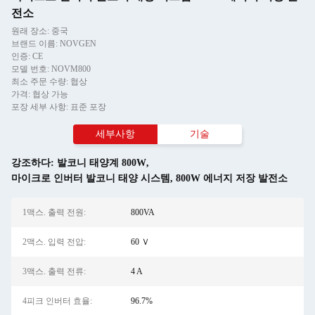
전소
원래 장소: 중국
브랜드 이름: NOVGEN
인증: CE
모델 번호: NOVM800
최소 주문 수량: 협상
가격: 협상 가능
포장 세부 사항: 표준 포장
세부사항
기술
강조하다:
발코니 태양계 800W
,
마이크로 인버터 발코니 태양 시스템
,
800W 에너지 저장 발전소
1맥스. 출력 전원:
800VA
2맥스. 입력 전압:
60 Ｖ
3맥스. 출력 전류:
4 A
4피크 인버터 효율:
96.7%