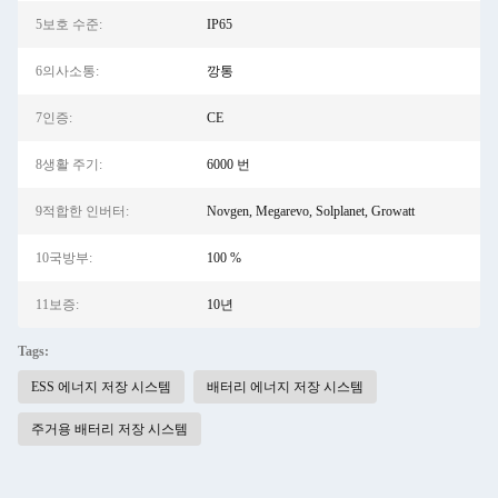
5보호 수준:
IP65
6의사소통:
깡통
7인증:
CE
8생활 주기:
6000 번
9적합한 인버터:
Novgen, Megarevo, Solplanet, Growatt
10국방부:
100 %
11보증:
10년
Tags:
ESS 에너지 저장 시스템
배터리 에너지 저장 시스템
주거용 배터리 저장 시스템