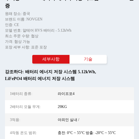
증
원래 장소: 중국
브랜드 이름: NOVGEN
인증: CE
모델 번호: 알테어 HVS 배터리 - 5.12kWh
최소 주문 수량: 협상
가격: 협상 가능
포장 세부 사항: 표준 포장
세부사항
기술
강조하다:
배터리 에너지 저장 시스템 5.12kWh
,
LiFePO4 배터리 에너지 저장 시스템
1배터리 종류:
라이프포4
2배터리 모듈 무게:
29KG
3적용:
야외인 실내 /
4작동 온도 범위:
충전: 0°C ~ 55°C 방출: -20°C ~ 55°C