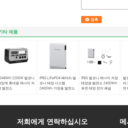
기타 제품
2048WH 2200W 발코니
IP65 LiFePO4 배터리 발
IP65 발코니 에너지 저장
발
태양계 휴대용 에너지 저
코니 태양 시스템
태양광 발전소 2400WH
러그
장 발전소
2400Wh 가정용 발전소
유연 태양 전지 패널
연
저희에게 연락하십시오
메