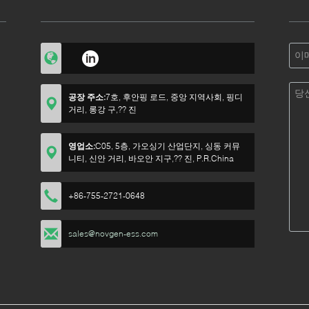
공장 주소:
7호, 후안핑 로드, 중앙 지역사회, 핑디
거리, 롱강 구,?? 진
영업소:
C05, 5층, 가오싱기 산업단지, 싱동 커뮤
니티, 신안 거리, 바오안 지구,?? 진, P.R.China
+86-755-2721-0648
sales@novgen-ess.com