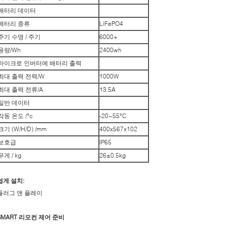
배터리 데이터
배터리 종류
LiFePO4
주기 수명 / 주기
6000+
용량/Wh
2400wh
마이크로 인버터에 배터리 출력
최대 출력 전력/W
1000W
최대 출력 전류/A
13.5A
일반 데이터
작동 온도 /°c
-20~55°C
크기 (W/H/D) /mm
400x567x102
보호급
IP65
무게 / kg
26±0.5kg
쉽게 설치:
플러그 앤 플레이
SMART 리모컨 제어 준비