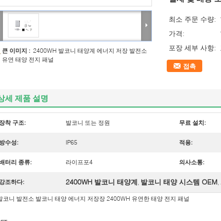
최소 주문 수량:
가격:
포장 세부 사항:
큰 이미지 :
2400WH 발코니 태양계 에너지 저장 발전소
유연 태양 전지 패널
접촉
상세 제품 설명
장착 구조:
발코니 또는 정원
무료 설치:
방수성:
IP65
적용:
배터리 종류:
라이프포4
의사소통:
2400WH 발코니 태양계
발코니 태양 시스템 OEM
강조하다:
,
,
발코니 발전소 발코니 태양 에너지 저장장 2400WH 유연한 태양 전지 패널