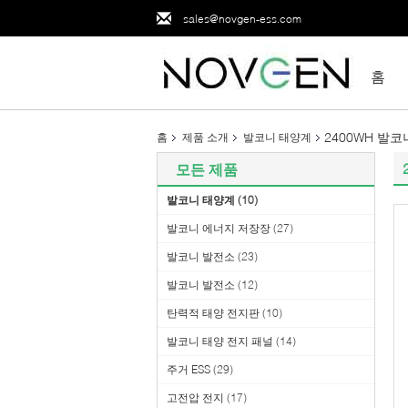
sales@novgen-ess.com
홈
2400WH 발
홈
제품 소개
발코니 태양계
모든 제품
발코니 태양계
(10)
발코니 에너지 저장장
(27)
발코니 발전소
(23)
발코니 발전소
(12)
탄력적 태양 전지판
(10)
발코니 태양 전지 패널
(14)
주거 ESS
(29)
고전압 전지
(17)