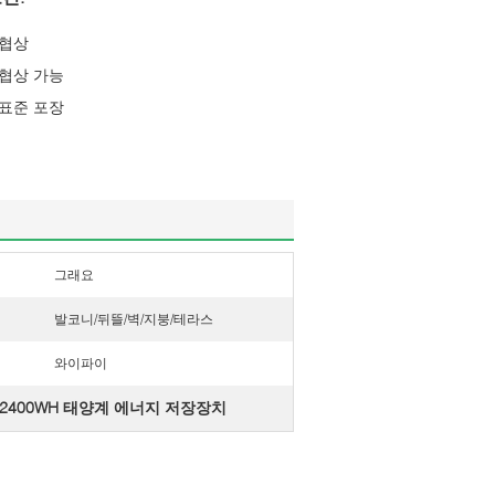
협상
협상 가능
표준 포장
그래요
발코니/뒤뜰/벽/지붕/테라스
와이파이
2400WH 태양계 에너지 저장장치