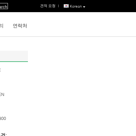
견적 요청
|
Korean
arch
리
연락처
:
EN
800
건: