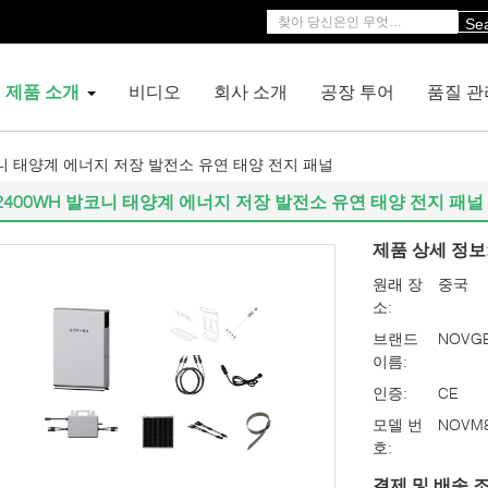
Se
제품 소개
비디오
회사 소개
공장 투어
품질 관
코니 태양계 에너지 저장 발전소 유연 태양 전지 패널
2400WH 발코니 태양계 에너지 저장 발전소 유연 태양 전지 패널
제품 상세 정보
원래 장
중국
소:
브랜드
NOVG
이름:
인증:
CE
모델 번
NOVM
호:
결제 및 배송 조